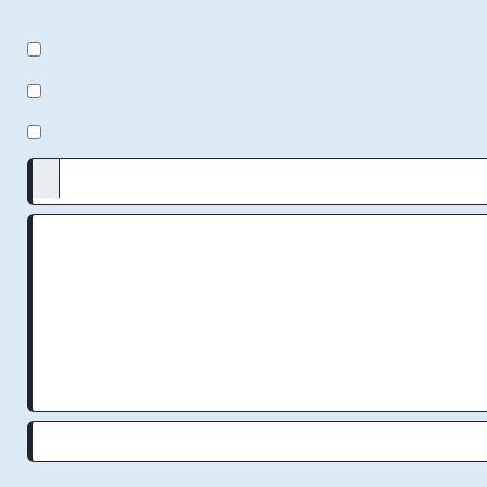
:
:
:
:
:
: