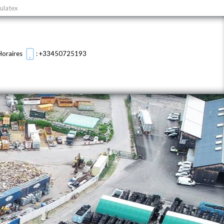
nulatex
Horaires
: +33450725193